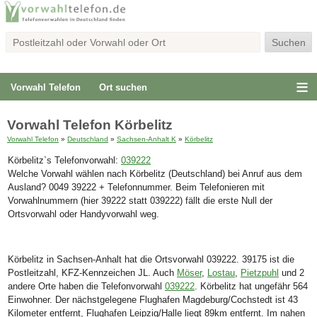
Vorwahl Telefon
Ort suchen
Vorwahl Telefon Körbelitz
Vorwahl Telefon
»
Deutschland
»
Sachsen-Anhalt K
»
Körbelitz
Körbelitz`s Telefonvorwahl:
039222
Welche Vorwahl wählen nach Körbelitz (Deutschland) bei Anruf aus dem
Ausland? 0049 39222 + Telefonnummer. Beim Telefonieren mit
Vorwahlnummern (hier 39222 statt 039222) fällt die erste Null der
Ortsvorwahl oder Handyvorwahl weg.
Körbelitz in Sachsen-Anhalt hat die Ortsvorwahl 039222. 39175 ist die
Postleitzahl, KFZ-Kennzeichen JL. Auch
Möser
,
Lostau
,
Pietzpuhl
und 2
andere Orte haben die Telefonvorwahl
039222
. Körbelitz hat ungefähr 564
Einwohner. Der nächstgelegene Flughafen Magdeburg/Cochstedt ist 43
Kilometer entfernt, Flughafen Leipzig/Halle liegt 89km entfernt. Im nahen