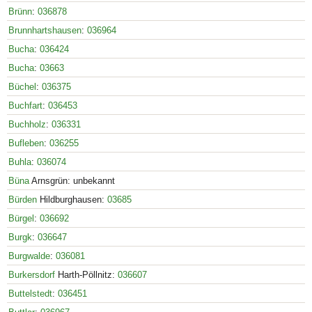
Brünn
:
036878
Brunnhartshausen
:
036964
Bucha
:
036424
Bucha
:
03663
Büchel
:
036375
Buchfart
:
036453
Buchholz
:
036331
Bufleben
:
036255
Buhla
:
036074
Büna
Arnsgrün: unbekannt
Bürden
Hildburghausen:
03685
Bürgel
:
036692
Burgk
:
036647
Burgwalde
:
036081
Burkersdorf
Harth-Pöllnitz:
036607
Buttelstedt
:
036451