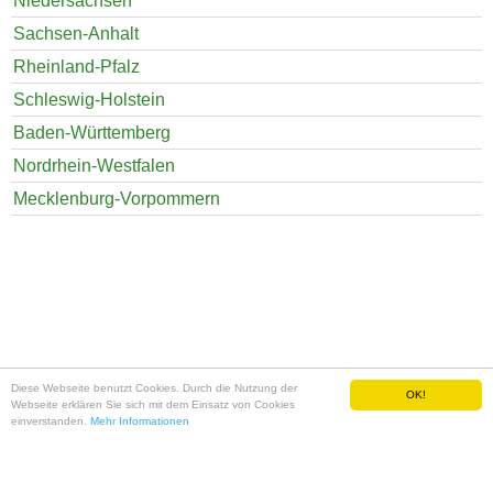
Niedersachsen
Sachsen-Anhalt
Rheinland-Pfalz
Schleswig-Holstein
Baden-Württemberg
Nordrhein-Westfalen
Mecklenburg-Vorpommern
Diese Webseite benutzt Cookies. Durch die Nutzung der
OK!
Sitemap
✪
Impressum und Datenschutz
Webseite erklären Sie sich mit dem Einsatz von Cookies
einverstanden.
Mehr Informationen
11111111