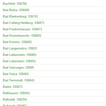
Bachfeld
:
036766
Bad Berka
:
036458
Bad Blankenburg
:
036741
Bad Colberg-Heldburg
:
036871
Bad Frankenhausen
:
034671
Bad Klosterlausnitz
:
036601
Bad Köstritz
:
036605
Bad Langensalza
:
03603
Bad Liebenstein
:
036961
Bad Lobenstein
:
036651
Bad Salzungen
:
03695
Bad Sulza
:
036461
Bad Tennstedt
:
036041
Badra
:
034671
Ballhausen
:
036041
Ballstädt
:
036254
Ballstedt
:
036452