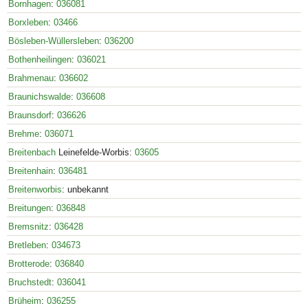
Bornhagen
:
036081
Borxleben
:
03466
Bösleben-Wüllersleben
:
036200
Bothenheilingen
:
036021
Brahmenau
:
036602
Braunichswalde
:
036608
Braunsdorf
:
036626
Brehme
:
036071
Breitenbach
Leinefelde-Worbis:
03605
Breitenhain
:
036481
Breitenworbis
: unbekannt
Breitungen
:
036848
Bremsnitz
:
036428
Bretleben
:
034673
Brotterode
:
036840
Bruchstedt
:
036041
Brüheim
:
036255