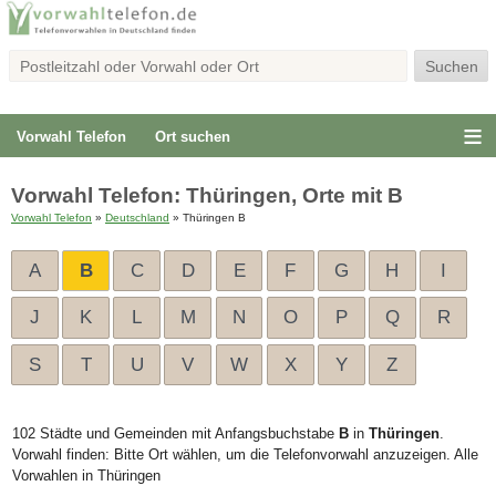
Vorwahl Telefon
Ort suchen
Vorwahl Telefon: Thüringen, Orte mit B
Vorwahl Telefon
»
Deutschland
» Thüringen B
A
B
C
D
E
F
G
H
I
J
K
L
M
N
O
P
Q
R
S
T
U
V
W
X
Y
Z
102 Städte und Gemeinden mit Anfangsbuchstabe
B
in
Thüringen
.
Vorwahl finden: Bitte Ort wählen, um die Telefonvorwahl anzuzeigen. Alle
Vorwahlen in Thüringen