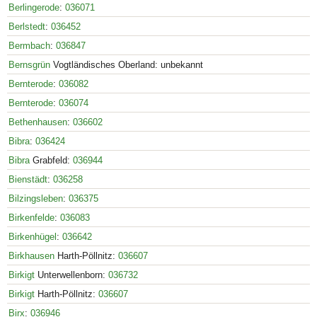
Berlingerode
:
036071
Berlstedt
:
036452
Bermbach
:
036847
Bernsgrün
Vogtländisches Oberland: unbekannt
Bernterode
:
036082
Bernterode
:
036074
Bethenhausen
:
036602
Bibra
:
036424
Bibra
Grabfeld:
036944
Bienstädt
:
036258
Bilzingsleben
:
036375
Birkenfelde
:
036083
Birkenhügel
:
036642
Birkhausen
Harth-Pöllnitz:
036607
Birkigt
Unterwellenborn:
036732
Birkigt
Harth-Pöllnitz:
036607
Birx
:
036946