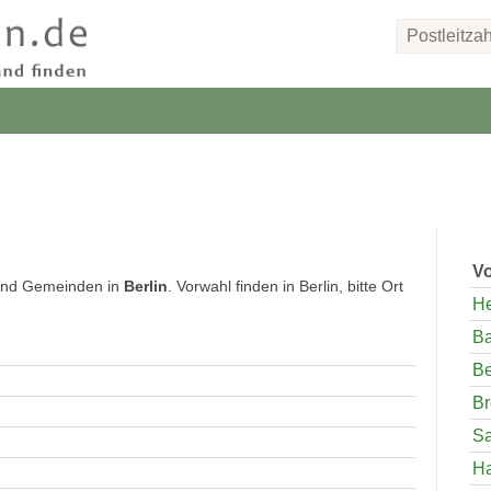
Vo
 und Gemeinden in
Berlin
. Vorwahl finden in Berlin, bitte Ort
H
Ba
Be
B
S
H