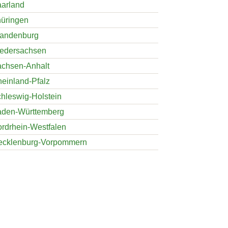
arland
üringen
andenburg
edersachsen
chsen-Anhalt
einland-Pfalz
hleswig-Holstein
den-Württemberg
rdrhein-Westfalen
ecklenburg-Vorpommern