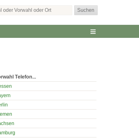
rwahl Telefon...
essen
yern
rlin
remen
achsen
amburg