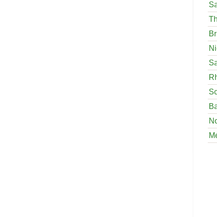
Sa
Th
Br
Ni
Sa
Rh
Sc
Ba
No
M