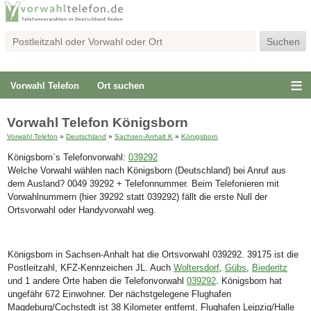
Vorwahl Telefon
Ort suchen
Vorwahl Telefon Königsborn
Vorwahl Telefon
»
Deutschland
»
Sachsen-Anhalt K
»
Königsborn
Königsborn`s Telefonvorwahl:
039292
Welche Vorwahl wählen nach Königsborn (Deutschland) bei Anruf aus
dem Ausland? 0049 39292 + Telefonnummer. Beim Telefonieren mit
Vorwahlnummern (hier 39292 statt 039292) fällt die erste Null der
Ortsvorwahl oder Handyvorwahl weg.
Königsborn in Sachsen-Anhalt hat die Ortsvorwahl 039292. 39175 ist die
Postleitzahl, KFZ-Kennzeichen JL. Auch
Woltersdorf
,
Gübs
,
Biederitz
und 1 andere Orte haben die Telefonvorwahl
039292
. Königsborn hat
ungefähr 672 Einwohner. Der nächstgelegene Flughafen
Magdeburg/Cochstedt ist 38 Kilometer entfernt, Flughafen Leipzig/Halle