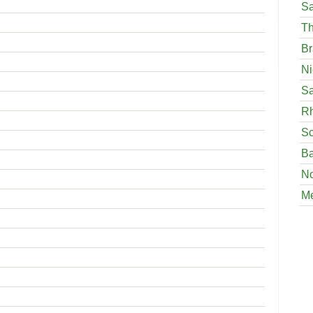
Sa
Th
Br
Ni
Sa
Rh
Sc
Ba
No
M