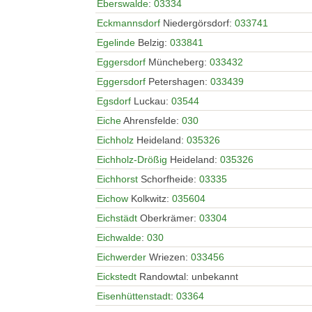
Eberswalde
:
03334
Eckmannsdorf
Niedergörsdorf:
033741
Egelinde
Belzig:
033841
Eggersdorf
Müncheberg:
033432
Eggersdorf
Petershagen:
033439
Egsdorf
Luckau:
03544
Eiche
Ahrensfelde:
030
Eichholz
Heideland:
035326
Eichholz-Drößig
Heideland:
035326
Eichhorst
Schorfheide:
03335
Eichow
Kolkwitz:
035604
Eichstädt
Oberkrämer:
03304
Eichwalde
:
030
Eichwerder
Wriezen:
033456
Eickstedt
Randowtal: unbekannt
Eisenhüttenstadt
:
03364