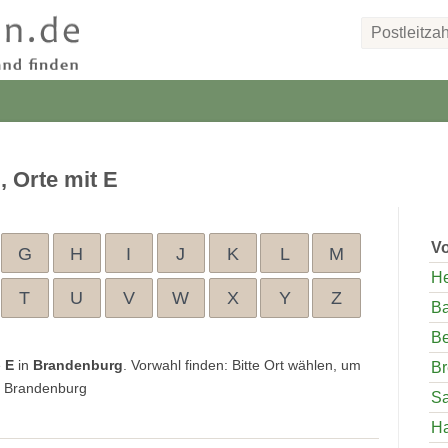
, Orte mit E
Vo
G
H
I
J
K
L
M
H
T
U
V
W
X
Y
Z
Ba
Be
e
E
in
Brandenburg
. Vorwahl finden: Bitte Ort wählen, um
B
in Brandenburg
S
H