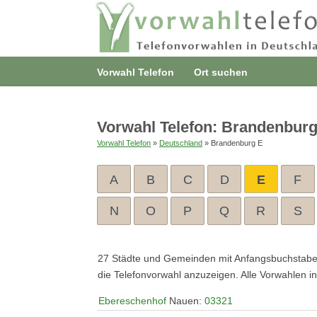
Vorwahl Telefon
Ort suchen
Vorwahl Telefon: Brandenburg
Vorwahl Telefon
»
Deutschland
» Brandenburg E
A
B
C
D
E
F
N
O
P
Q
R
S
27 Städte und Gemeinden mit Anfangsbuchstab
die Telefonvorwahl anzuzeigen. Alle Vorwahlen 
Ebereschenhof
Nauen:
03321