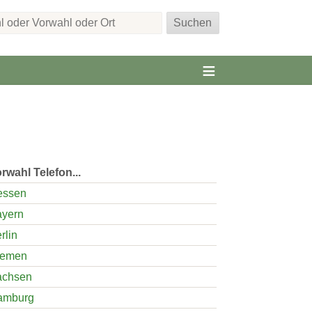
rwahl Telefon...
essen
yern
rlin
remen
achsen
amburg