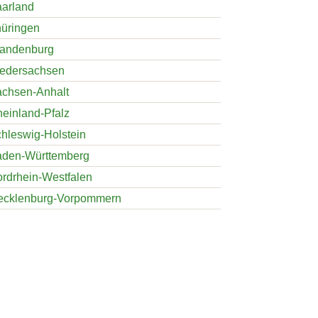
arland
üringen
andenburg
edersachsen
chsen-Anhalt
einland-Pfalz
hleswig-Holstein
den-Württemberg
rdrhein-Westfalen
ecklenburg-Vorpommern