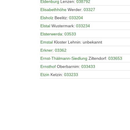
Eldenburg
Lenzen:
038792
Elisabethhöhe
Werder:
03327
Elsholz
Beelitz:
033204
Elstal
Wustermark:
033234
Elsterwerda
:
03533
Emstal
Kloster Lehnin: unbekannt
Erkner
:
03362
Ernst-Thälmann-Siedlung
Ziltendorf:
033653
Ernsthof
Oberbarnim:
033433
Etzin
Ketzin:
033233