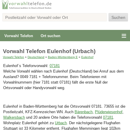
Vorwahl Telefon
Ort suchen
Vorwahl Telefon Eulenhof (Urbach)
Vorwahl Telefon
»
Deutschland
»
Baden-Württemberg E
»
Eulenhof
Eulenhof`s Telefonvorwahl:
07181
Welche Vorwahl wählen nach Eulenhof (Deutschland) bei Anruf aus dem
Ausland? 0049 7181 + Telefonnummer. Beim Telefonieren mit
Vorwahlnummern (hier 7181 statt 07181) fällt die erste Null der
Ortsvorwahl oder Handyvorwahl weg.
Eulenhof in Baden-Württemberg hat die Ortsvorwahl 07181. 73655 ist die
Postleitzahl, KFZ-Kennzeichen WN. Auch
Bärenbach
,
Plüderwiesenhof
,
Walkersbach
und 20 andere Orte haben die Telefonvorwahl
07181
.
Wohnplatz Eulenhof gehört zu
Urbach
. Der nächstgelegene Flughafen
Stuttgart ist 33 Kilometer entfernt, Flughafen Memmingen liegt 102km