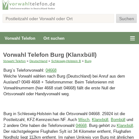
Vorwahl Telefon
Ort suchen
Vorwahl Telefon Burg (Klanxbüll)
Vorwahl Telefon
»
Deutschland
»
Schleswig-Holstein B
»
Burg
Burg`s Telefonvorwahl:
04668
Welche Vorwahl wählen nach Burg (Deutschland) bei Anruf aus dem
Ausland? 0049 4668 + Telefonnummer. Beim Telefonieren mit
Vorwahlnummern (hier 4668 statt 04668) fällt die erste Null der
Ortsvorwahl oder Handyvorwahl weg.
Burg in Schleswig-Holstein hat die Ortsvorwahl 04668. 25924 ist die
Postleitzahl, KFZ-Kennzeichen NF. Auch
Wisch
,
Klanxbüll
,
Bombüll
und
2 andere Orte haben die Telefonvorwahl
04668
. Burg gehört zu
Klanxbüll
.
Der nächstgelegene Flughafen Sylt ist 34 Kilometer entfernt, Flughafen
Nordholz liegt 112km entfernt. Im nahen Umkreis von Burg mit ähnlichen