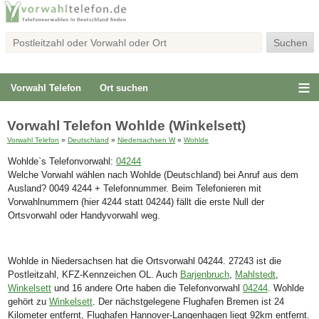
Vorwahl Telefon
Ort suchen
Vorwahl Telefon Wohlde (Winkelsett)
Vorwahl Telefon
»
Deutschland
»
Niedersachsen W
»
Wohlde
Wohlde`s Telefonvorwahl:
04244
Welche Vorwahl wählen nach Wohlde (Deutschland) bei Anruf aus dem
Ausland? 0049 4244 + Telefonnummer. Beim Telefonieren mit
Vorwahlnummern (hier 4244 statt 04244) fällt die erste Null der
Ortsvorwahl oder Handyvorwahl weg.
Wohlde in Niedersachsen hat die Ortsvorwahl 04244. 27243 ist die
Postleitzahl, KFZ-Kennzeichen OL. Auch
Barjenbruch
,
Mahlstedt
,
Winkelsett
und 16 andere Orte haben die Telefonvorwahl
04244
. Wohlde
gehört zu
Winkelsett
. Der nächstgelegene Flughafen Bremen ist 24
Kilometer entfernt, Flughafen Hannover-Langenhagen liegt 92km entfernt.