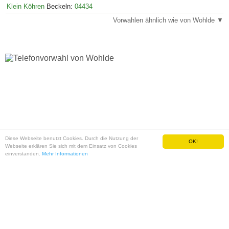
Klein Köhren
Beckeln:
04434
Vorwahlen ähnlich wie von Wohlde ▼
Diese Webseite benutzt Cookies. Durch die Nutzung der
OK!
Sitemap
✪
Impressum und Datenschutz
Webseite erklären Sie sich mit dem Einsatz von Cookies
einverstanden.
Mehr Informationen
11111111