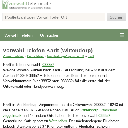
Vorwahl Telefon
Ort suchen
Vorwahl Telefon Karft (Wittendörp)
Vorwahl Telefon
»
Deutschland
»
Mecklenburg-Vorpommern K
»
Karft
Karft`s Telefonvorwahl:
038852
Welche Vorwahl wählen nach Karft (Deutschland) bei Anruf aus dem
Ausland? 0049 38852 + Telefonnummer. Beim Telefonieren mit
Vorwahlnummern (hier 38852 statt 038852) fällt die erste Null der
Ortsvorwahl oder Handyvorwahl weg.
Karft in Mecklenburg-Vorpommern hat die Ortsvorwahl 038852. 19243 ist
die Postleitzahl, KFZ-Kennzeichen LWL. Auch
Wittendörp
,
Waschow
,
Ziggelmark
und 14 andere Orte haben die Telefonvorwahl
038852
.
Gemarkung Karft gehört zu
Wittendörp
. Der nächstgelegene Flughafen
Lübeck-Blankensee ist 37 Kilometer entfernt, Flughafen Schwerin-