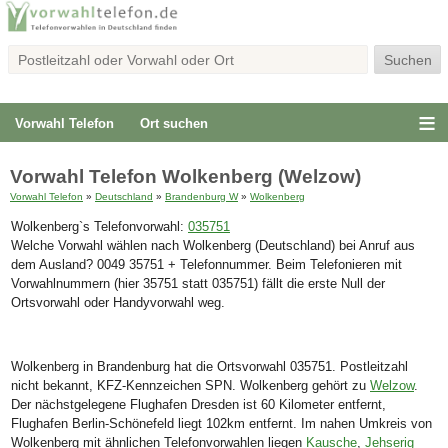
Vorwahl Telefon
Ort suchen
Vorwahl Telefon Wolkenberg (Welzow)
Vorwahl Telefon
»
Deutschland
»
Brandenburg W
»
Wolkenberg
Wolkenberg`s Telefonvorwahl:
035751
Welche Vorwahl wählen nach Wolkenberg (Deutschland) bei Anruf aus
dem Ausland? 0049 35751 + Telefonnummer. Beim Telefonieren mit
Vorwahlnummern (hier 35751 statt 035751) fällt die erste Null der
Ortsvorwahl oder Handyvorwahl weg.
Wolkenberg in Brandenburg hat die Ortsvorwahl 035751. Postleitzahl
nicht bekannt, KFZ-Kennzeichen SPN. Wolkenberg gehört zu
Welzow
.
Der nächstgelegene Flughafen Dresden ist 60 Kilometer entfernt,
Flughafen Berlin-Schönefeld liegt 102km entfernt. Im nahen Umkreis von
Wolkenberg mit ähnlichen Telefonvorwahlen liegen
Kausche
,
Jehserig