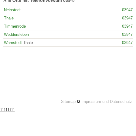
Alle Orte mit Telefonvorwahl 03947
Neinstedt
03947
Thale
03947
Timmenrode
03947
Weddersleben
03947
Warnstedt
Thale
03947
Sitemap
✪
Impressum und Datenschutz
11111111