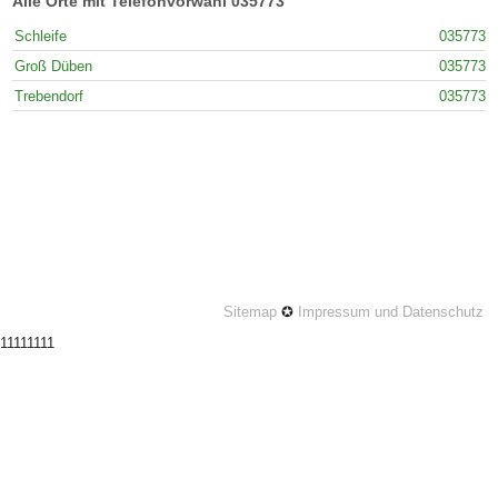
Alle Orte mit Telefonvorwahl 035773
Schleife
035773
Groß Düben
035773
Trebendorf
035773
Sitemap
✪
Impressum und Datenschutz
11111111