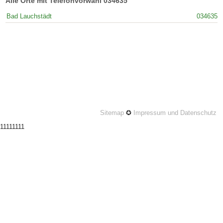
Alle Orte mit Telefonvorwahl 034635
Bad Lauchstädt
034635
Sitemap
✪
Impressum und Datenschutz
11111111