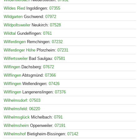
Wildes Ried
Ingoldingen:
07355
Wildgarten
Gschwend:
07972
Wildpoltsweiler
Neukirch:
07528
Wildtal
Gundelfingen:
0761
Wilferdingen
Remchingen:
07232
Wilferdinger Höhe
Pforzheim:
07231
Wilfertsweiler
Bad Saulgau:
07581
Wilfingen
Dachsberg:
07672
Wilflingen
Abtsgmünd:
07366
Wilflingen
Wellendingen:
07426
Wilflingen
Langenenslingen:
07376
Wilhelmsdorf
:
07503
Wilhelmsfeld
:
06220
Wilhelmsglück
Michelbach:
0791
Wilhelmsheim
Oppenweiler:
07191
Wilhelmshof
Bietigheim-Bissingen:
07142