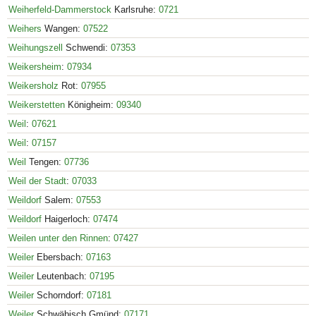
Weiherfeld-Dammerstock
Karlsruhe:
0721
Weihers
Wangen:
07522
Weihungszell
Schwendi:
07353
Weikersheim
:
07934
Weikersholz
Rot:
07955
Weikerstetten
Königheim:
09340
Weil
:
07621
Weil
:
07157
Weil
Tengen:
07736
Weil der Stadt
:
07033
Weildorf
Salem:
07553
Weildorf
Haigerloch:
07474
Weilen unter den Rinnen
:
07427
Weiler
Ebersbach:
07163
Weiler
Leutenbach:
07195
Weiler
Schorndorf:
07181
Weiler
Schwäbisch Gmünd:
07171