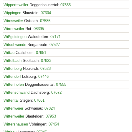
Wippertsweiler
Deggenhausertal:
07555
Wippingen
Blaustein:
07304
Wirnsweiler
Ostrach:
07585
Wirrenweiler
Rot:
08395
Wißgoldingen
Waldstetten:
07171
Witschwende
Bergatreute:
07527
Wittau
Crailsheim:
07951
Wittelbach
Seelbach:
07823
Wittenberg
Neukirch:
07528
Wittendorf
Loßburg:
07446
Wittenhofen
Deggenhausertal:
07555
Wittenschwand
Dachsberg:
07672
Wittental
Stegen:
07661
Wittenweier
Schwanau:
07824
Wittenweiler
Blaufelden:
07953
Wittershausen
Vöhringen:
07454