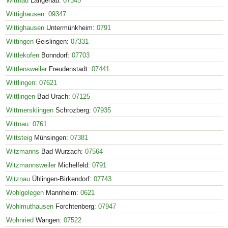
Witthau
Langenau:
07345
Wittighausen
:
09347
Wittighausen
Untermünkheim:
0791
Wittingen
Geislingen:
07331
Wittlekofen
Bonndorf:
07703
Wittlensweiler
Freudenstadt:
07441
Wittlingen
:
07621
Wittlingen
Bad Urach:
07125
Wittmersklingen
Schrozberg:
07935
Wittnau
:
0761
Wittsteig
Münsingen:
07381
Witzmanns
Bad Wurzach:
07564
Witzmannsweiler
Michelfeld:
0791
Witznau
Ühlingen-Birkendorf:
07743
Wohlgelegen
Mannheim:
0621
Wohlmuthausen
Forchtenberg:
07947
Wohnried
Wangen:
07522