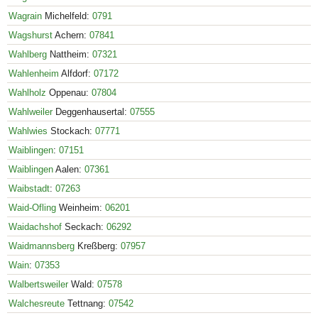
Wagrain
Michelfeld:
0791
Wagshurst
Achern:
07841
Wahlberg
Nattheim:
07321
Wahlenheim
Alfdorf:
07172
Wahlholz
Oppenau:
07804
Wahlweiler
Deggenhausertal:
07555
Wahlwies
Stockach:
07771
Waiblingen
:
07151
Waiblingen
Aalen:
07361
Waibstadt
:
07263
Waid-Ofling
Weinheim:
06201
Waidachshof
Seckach:
06292
Waidmannsberg
Kreßberg:
07957
Wain
:
07353
Walbertsweiler
Wald:
07578
Walchesreute
Tettnang:
07542