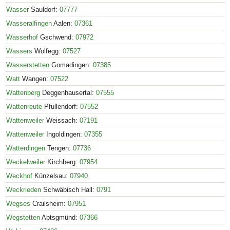
Wasser
Sauldorf:
07777
Wasseralfingen
Aalen:
07361
Wasserhof
Gschwend:
07972
Wassers
Wolfegg:
07527
Wasserstetten
Gomadingen:
07385
Watt
Wangen:
07522
Wattenberg
Deggenhausertal:
07555
Wattenreute
Pfullendorf:
07552
Wattenweiler
Weissach:
07191
Wattenweiler
Ingoldingen:
07355
Watterdingen
Tengen:
07736
Weckelweiler
Kirchberg:
07954
Weckhof
Künzelsau:
07940
Weckrieden
Schwäbisch Hall:
0791
Wegses
Crailsheim:
07951
Wegstetten
Abtsgmünd:
07366