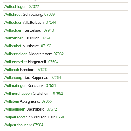
Wolfschlugen
:
07022
Wolfskreut
Schrozberg:
07939
Wolfsölden
Affalterbach:
07144
Wolfsölden
Künzelsau:
07940
Wolfzennen
Eriskirch:
07541
Wolkenhof
Murrhardt:
07192
Wolkersfelden
Niederstetten:
07932
Wolketsweiler
Horgenzell:
07504
Wollbach
Kandern:
07626
Wollenberg
Bad Rappenau:
07264
Wollmatingen
Konstanz:
07531
Wollmershausen
Crailsheim:
07951
Wöllstein
Abtsgmünd:
07366
Wolpadingen
Dachsberg:
07672
Wolpertsdorf
Schwäbisch Hall:
0791
Wolpertshausen
:
07904