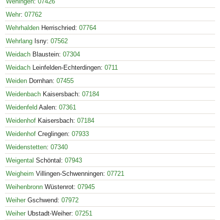
Wehingen
:
07426
Wehr
:
07762
Wehrhalden
Herrischried:
07764
Wehrlang
Isny:
07562
Weidach
Blaustein:
07304
Weidach
Leinfelden-Echterdingen:
0711
Weiden
Dornhan:
07455
Weidenbach
Kaisersbach:
07184
Weidenfeld
Aalen:
07361
Weidenhof
Kaisersbach:
07184
Weidenhof
Creglingen:
07933
Weidenstetten
:
07340
Weigental
Schöntal:
07943
Weigheim
Villingen-Schwenningen:
07721
Weihenbronn
Wüstenrot:
07945
Weiher
Gschwend:
07972
Weiher
Ubstadt-Weiher:
07251