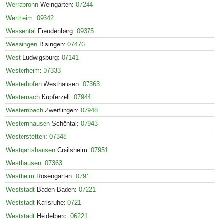
Werrabronn
Weingarten:
07244
Wertheim
:
09342
Wessental
Freudenberg:
09375
Wessingen
Bisingen:
07476
West
Ludwigsburg:
07141
Westerheim
:
07333
Westerhofen
Westhausen:
07363
Westernach
Kupferzell:
07944
Westernbach
Zweiflingen:
07948
Westernhausen
Schöntal:
07943
Westerstetten
:
07348
Westgartshausen
Crailsheim:
07951
Westhausen
:
07363
Westheim
Rosengarten:
0791
Weststadt
Baden-Baden:
07221
Weststadt
Karlsruhe:
0721
Weststadt
Heidelberg:
06221