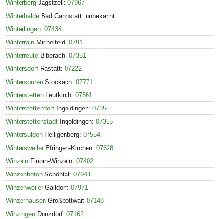
Winterberg
Jagstzell:
07967
Winterhalde
Bad Cannstatt: unbekannt
Winterlingen
:
07434
Winterrain
Michelfeld:
0791
Winterreute
Biberach:
07351
Wintersdorf
Rastatt:
07222
Winterspüren
Stockach:
07771
Winterstetten
Leutkirch:
07561
Winterstettendorf
Ingoldingen:
07355
Winterstettenstadt
Ingoldingen:
07355
Wintersulgen
Heiligenberg:
07554
Wintersweiler
Efringen-Kirchen:
07628
Winzeln
Fluorn-Winzeln:
07402
Winzenhofen
Schöntal:
07943
Winzenweiler
Gaildorf:
07971
Winzerhausen
Großbottwar:
07148
Winzingen
Donzdorf:
07162