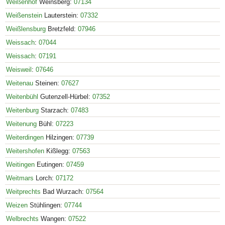
Weißenhof
Weinsberg:
07134
Weißenstein
Lauterstein:
07332
Weißlensburg
Bretzfeld:
07946
Weissach
:
07044
Weissach
:
07191
Weisweil
:
07646
Weitenau
Steinen:
07627
Weitenbühl
Gutenzell-Hürbel:
07352
Weitenburg
Starzach:
07483
Weitenung
Bühl:
07223
Weiterdingen
Hilzingen:
07739
Weitershofen
Kißlegg:
07563
Weitingen
Eutingen:
07459
Weitmars
Lorch:
07172
Weitprechts
Bad Wurzach:
07564
Weizen
Stühlingen:
07744
Welbrechts
Wangen:
07522