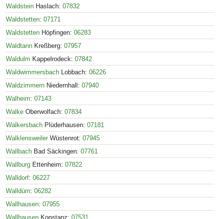
Waldstein
Haslach:
07832
Waldstetten
:
07171
Waldstetten
Höpfingen:
06283
Waldtann
Kreßberg:
07957
Waldulm
Kappelrodeck:
07842
Waldwimmersbach
Lobbach:
06226
Waldzimmern
Niedernhall:
07940
Walheim
:
07143
Walke
Oberwolfach:
07834
Walkersbach
Plüderhausen:
07181
Walklensweiler
Wüstenrot:
07945
Wallbach
Bad Säckingen:
07761
Wallburg
Ettenheim:
07822
Walldorf
:
06227
Walldürn
:
06282
Wallhausen
:
07955
Wallhausen
Konstanz:
07531