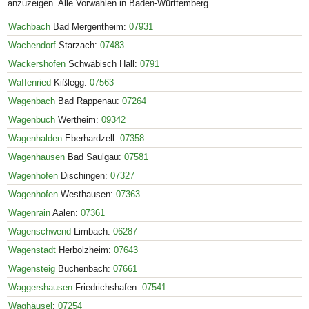
anzuzeigen. Alle Vorwahlen in Baden-Württemberg
Wachbach
Bad Mergentheim:
07931
Wachendorf
Starzach:
07483
Wackershofen
Schwäbisch Hall:
0791
Waffenried
Kißlegg:
07563
Wagenbach
Bad Rappenau:
07264
Wagenbuch
Wertheim:
09342
Wagenhalden
Eberhardzell:
07358
Wagenhausen
Bad Saulgau:
07581
Wagenhofen
Dischingen:
07327
Wagenhofen
Westhausen:
07363
Wagenrain
Aalen:
07361
Wagenschwend
Limbach:
06287
Wagenstadt
Herbolzheim:
07643
Wagensteig
Buchenbach:
07661
Waggershausen
Friedrichshafen:
07541
Waghäusel
:
07254