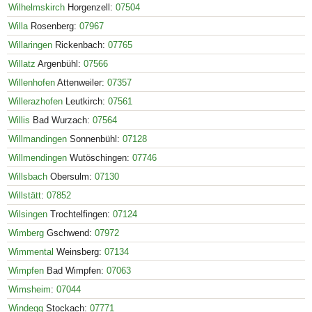
Wilhelmskirch
Horgenzell:
07504
Willa
Rosenberg:
07967
Willaringen
Rickenbach:
07765
Willatz
Argenbühl:
07566
Willenhofen
Attenweiler:
07357
Willerazhofen
Leutkirch:
07561
Willis
Bad Wurzach:
07564
Willmandingen
Sonnenbühl:
07128
Willmendingen
Wutöschingen:
07746
Willsbach
Obersulm:
07130
Willstätt
:
07852
Wilsingen
Trochtelfingen:
07124
Wimberg
Gschwend:
07972
Wimmental
Weinsberg:
07134
Wimpfen
Bad Wimpfen:
07063
Wimsheim
:
07044
Windegg
Stockach:
07771