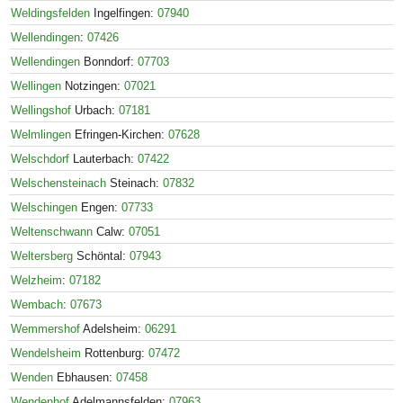
Weldingsfelden
Ingelfingen:
07940
Wellendingen
:
07426
Wellendingen
Bonndorf:
07703
Wellingen
Notzingen:
07021
Wellingshof
Urbach:
07181
Welmlingen
Efringen-Kirchen:
07628
Welschdorf
Lauterbach:
07422
Welschensteinach
Steinach:
07832
Welschingen
Engen:
07733
Weltenschwann
Calw:
07051
Weltersberg
Schöntal:
07943
Welzheim
:
07182
Wembach
:
07673
Wemmershof
Adelsheim:
06291
Wendelsheim
Rottenburg:
07472
Wenden
Ebhausen:
07458
Wendenhof
Adelmannsfelden:
07963