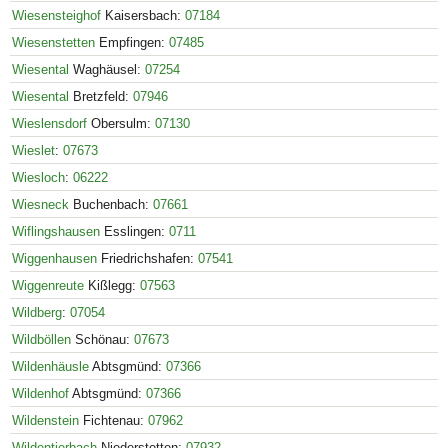
Wiesensteighof
Kaisersbach:
07184
Wiesenstetten
Empfingen:
07485
Wiesental
Waghäusel:
07254
Wiesental
Bretzfeld:
07946
Wieslensdorf
Obersulm:
07130
Wieslet
:
07673
Wiesloch
:
06222
Wiesneck
Buchenbach:
07661
Wiflingshausen
Esslingen:
0711
Wiggenhausen
Friedrichshafen:
07541
Wiggenreute
Kißlegg:
07563
Wildberg
:
07054
Wildböllen
Schönau:
07673
Wildenhäusle
Abtsgmünd:
07366
Wildenhof
Abtsgmünd:
07366
Wildenstein
Fichtenau:
07962
Wildentierbach
Niederstetten:
07932