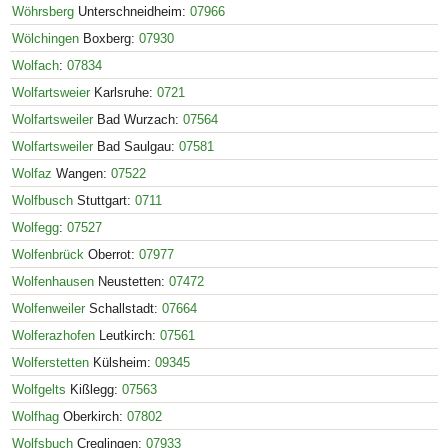
Wöhrsberg
Unterschneidheim:
07966
Wölchingen
Boxberg:
07930
Wolfach
:
07834
Wolfartsweier
Karlsruhe:
0721
Wolfartsweiler
Bad Wurzach:
07564
Wolfartsweiler
Bad Saulgau:
07581
Wolfaz
Wangen:
07522
Wolfbusch
Stuttgart:
0711
Wolfegg
:
07527
Wolfenbrück
Oberrot:
07977
Wolfenhausen
Neustetten:
07472
Wolfenweiler
Schallstadt:
07664
Wolferazhofen
Leutkirch:
07561
Wolferstetten
Külsheim:
09345
Wolfgelts
Kißlegg:
07563
Wolfhag
Oberkirch:
07802
Wolfsbuch
Creglingen:
07933