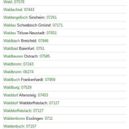
Wald
:
07578
Waldachtal
:
07443
Waldangelloch
Sinsheim:
07261
Waldau
Schwäbisch Gmünd:
07171
Waldau
Titisee-Neustadt:
07651
Waldbach
Bretzfeld:
07946
Waldbad
Baienfurt:
0751
Waldbeuren
Ostrach:
07585
Waldbronn
:
07243
Waldbrunn
:
06274
Waldbuch
Frankenhardt:
07959
Waldburg
:
07529
Walddorf
Altensteig:
07453
Walddorf
Walddorfhäslach:
07127
Walddorfhäslach
:
07127
Wäldenbronn
Esslingen:
0711
Waldenbuch
:
07157