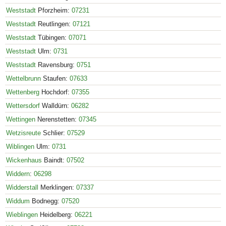
Weststadt
Pforzheim:
07231
Weststadt
Reutlingen:
07121
Weststadt
Tübingen:
07071
Weststadt
Ulm:
0731
Weststadt
Ravensburg:
0751
Wettelbrunn
Staufen:
07633
Wettenberg
Hochdorf:
07355
Wettersdorf
Walldürn:
06282
Wettingen
Nerenstetten:
07345
Wetzisreute
Schlier:
07529
Wiblingen
Ulm:
0731
Wickenhaus
Baindt:
07502
Widdern
:
06298
Widderstall
Merklingen:
07337
Widdum
Bodnegg:
07520
Wieblingen
Heidelberg:
06221