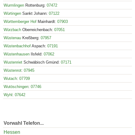
Wurmlingen
Rottenburg:
07472
Würtingen
Sankt Johann:
07122
Württemberger Hof
Mainhardt:
07903
Würzbach
Oberreichenbach:
07051
Wüstenau
Kreßberg:
07957
Wüstenbachhof
Aspach:
07191
Wüstenhausen
Ilsfeld:
07062
Wustenriet
Schwäbisch Gmünd:
07171
Wüstenrot
:
07945
Wutach
:
07709
Wutöschingen
:
07746
Wyhl
:
07642
Vorwahl Telefon...
Hessen