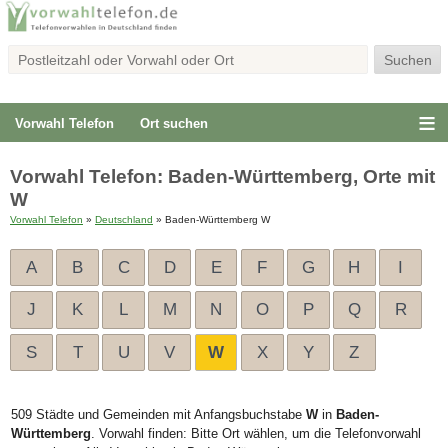
Vorwahl Telefon
Ort suchen
Vorwahl Telefon: Baden-Württemberg, Orte mit
W
Vorwahl Telefon
»
Deutschland
» Baden-Württemberg W
A
B
C
D
E
F
G
H
I
J
K
L
M
N
O
P
Q
R
S
T
U
V
W
X
Y
Z
509 Städte und Gemeinden mit Anfangsbuchstabe
W
in
Baden-
Württemberg
. Vorwahl finden: Bitte Ort wählen, um die Telefonvorwahl