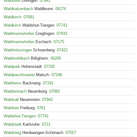
Waldhöfe
Öhringen:
07941
Waldkatzenbach
Waldbrunn:
06274
Waldkirch
:
07681
Waldkirch
Waldshut-Tiengen:
07741
Waldmannshofen
Creglingen:
07933
Waldmannshofen
Eschach:
07175
Waldmössingen
Schramberg:
07422
Waldmühlbach
Billigheim:
06265
Waldpark
Hohenstadt:
07335
Waldprechtsweier
Malsch:
07246
Waldrems
Backnang:
07191
Waldrennach
Neuenbürg:
07082
Waldsall
Neuenstein:
07942
Waldsee
Freiburg:
0761
Waldshut-Tiengen
:
07741
Waldstadt
Karlsruhe:
0721
Waldsteig
Herdwangen-Schönach:
07557