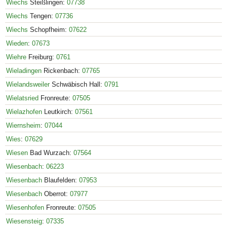
Wiechs
Steißlingen:
07738
Wiechs
Tengen:
07736
Wiechs
Schopfheim:
07622
Wieden
:
07673
Wiehre
Freiburg:
0761
Wieladingen
Rickenbach:
07765
Wielandsweiler
Schwäbisch Hall:
0791
Wielatsried
Fronreute:
07505
Wielazhofen
Leutkirch:
07561
Wiernsheim
:
07044
Wies
:
07629
Wiesen
Bad Wurzach:
07564
Wiesenbach
:
06223
Wiesenbach
Blaufelden:
07953
Wiesenbach
Oberrot:
07977
Wiesenhofen
Fronreute:
07505
Wiesensteig
:
07335