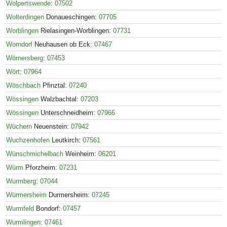
Wolpertswende
:
07502
Wolterdingen
Donaueschingen:
07705
Worblingen
Rielasingen-Worblingen:
07731
Worndorf
Neuhausen ob Eck:
07467
Wörnersberg
:
07453
Wört
:
07964
Wöschbach
Pfinztal:
07240
Wössingen
Walzbachtal:
07203
Wössingen
Unterschneidheim:
07966
Wüchern
Neuenstein:
07942
Wuchzenhofen
Leutkirch:
07561
Wünschmichelbach
Weinheim:
06201
Würm
Pforzheim:
07231
Wurmberg
:
07044
Würmersheim
Durmersheim:
07245
Wurmfeld
Bondorf:
07457
Wurmlingen
:
07461